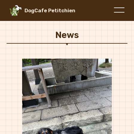
DogCafe Petitchien
News